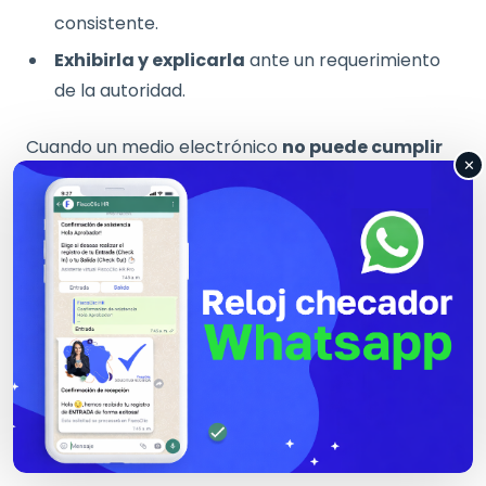
consistente.
Exhibirla y explicarla
ante un requerimiento
de la autoridad.
Cuando un medio electrónico
no puede cumplir
✕
alguno de estos puntos
, deja de ser idóneo para
los fines de la reforma, aun cuando formalmente
sea “digital”.
¿Por qué no todo lo electrónico es
equivalente?
Aquí aparece una distinción clave que la reforma
no nombra, pero sí provoca:
registro electrónico
no es lo mismo que
archivo electrónico
.