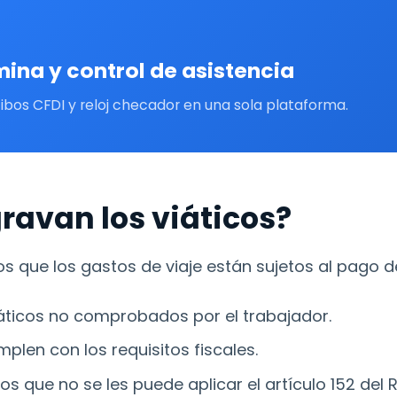
ina y control de asistencia
ibos CFDI y reloj checador en una sola plataforma.
ravan los viáticos?
los que los gastos de viaje están sujetos al pago 
áticos no comprobados por el trabajador.
len con los requisitos fiscales.
los que no se les puede aplicar el artículo 152 del