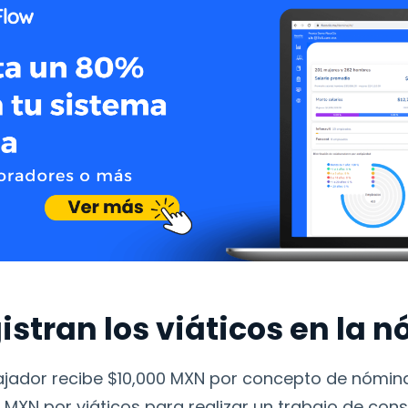
stran los viáticos en la 
ador recibe $10,000 MXN por concepto de nómina d
 MXN por viáticos para realizar un trabajo de consu