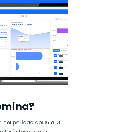
nómina?
el período del 16 al 31
ltoría fuera de la