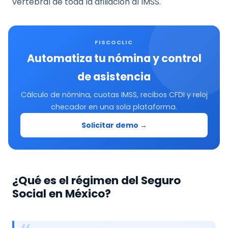
vertebral de toda la afiliación al IMSS.
FISCOCLIC
Automatiza tu nómina y control
de asistencia
Cálculo de nómina, cuotas IMSS, recibos CFDI y reloj
checador en una sola plataforma.
Solicitar demo →
¿Qué es el régimen del Seguro
Social en México?